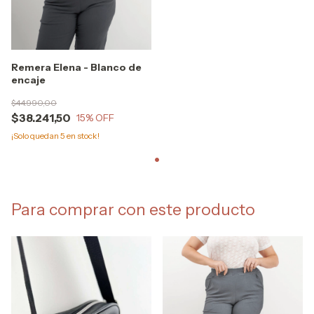
Remera Elena - Blanco de
encaje
$44.990,00
$38.241,50
15
% OFF
¡Solo quedan
5
en stock!
Para comprar con este producto