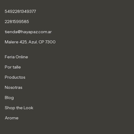
5492281349377
2281599585
tienda@hayapaz.com.ar
Malere 425, Azul, CP 7300
Feria Online
Por talle
Productos
Nosotras
Blog
Shop the Look
Arome