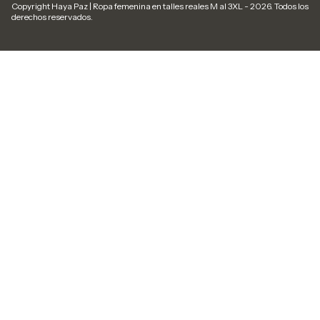
Copyright Haya Paz | Ropa femenina en talles reales M al 3XL - 2026. Todos los
derechos reservados.