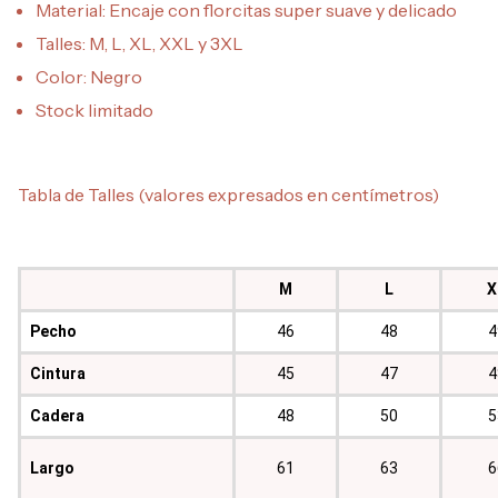
Material: Encaje con florcitas super suave y delicado
Talles: M, L, XL, XXL y 3XL
Color: Negro
Stock limitado
Tabla de Talles (valores expresados en centímetros)
M
L
X
Pecho
46
48
4
Cintura
45
47
4
Cadera
48
50
5
Largo
61
63
6