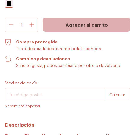
Compra protegida
Tus datos cuidados durante toda la compra.
Cambios y devoluciones
Si no te gusta, podés cambiarlo por otro o devolverlo.
Entregas para el CP:
Cambiar CP
Medios de envío
Calcular
No sé mi código postal
Descripción