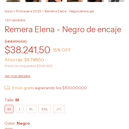
Inicio
>
Primavera 2025
>
Remera Elena - Negro de encaje
+20 vendidos
Remera Elena - Negro de encaje
$44.990,00
$38.241,50
15
% OFF
Ahorrás:
$6.748,50
Precio sin impuestos
$31.604,55
Ver más detalles
Envío gratis
superando los
$100.000,00
Talle:
M
M
L
XL
XXL
3XL
Color:
Negro