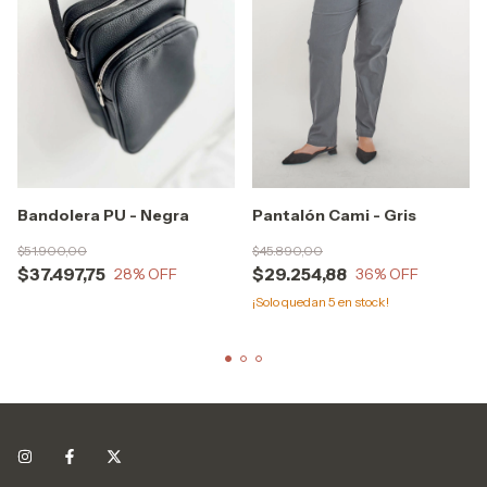
Bandolera PU - Negra
Pantalón Cami - Gris
$51.900,00
$45.890,00
$37.497,75
$29.254,88
28
% OFF
36
% OFF
¡Solo quedan
5
en stock!