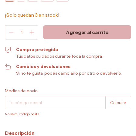
¡Solo quedan
3
en stock!
Compra protegida
Tus datos cuidados durante toda la compra.
Cambios y devoluciones
Si no te gusta, podés cambiarlo por otro o devolverlo.
Entregas para el CP:
Cambiar CP
Medios de envío
Calcular
No sé mi código postal
Descripción