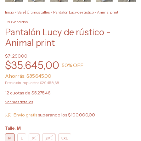
Inicio
>
Sale | Últimos talles
>
Pantalón Lucy de rústico - Animal print
+20 vendidos
Pantalón Lucy de rústico -
Animal print
$71.290,00
$35.645,00
50
% OFF
Ahorrás:
$35.645,00
Precio sin impuestos
$29.458,68
12
cuotas de
$5.275,46
Ver más detalles
Envío gratis
superando los
$100.000,00
Talle:
M
M
L
XL
XXL
3XL