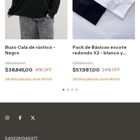
Buzo Cala de rústico -
Pack de Básicas escote
Negro
redondo X2 - blanco y
negro
$65.290,00
$75.800,00
$38.845,00
$57.987,00
41
% OFF
24
% OFF
¡No te lo pierdas, es el último!
¡No te lo pierdas, es el último!
5492281349377