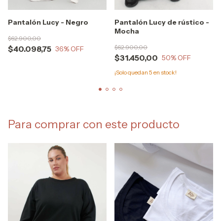
Pantalón Lucy - Negro
Pantalón Lucy de rústico -
Mocha
$62.900,00
$62.900,00
$40.098,75
36
% OFF
$31.450,00
50
% OFF
¡Solo quedan
5
en stock!
Para comprar con este producto