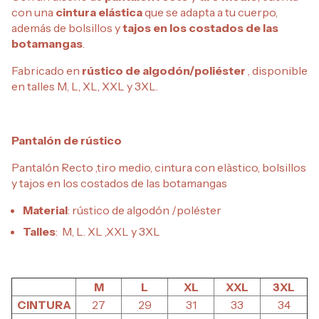
con una
cintura elástica
que se adapta a tu cuerpo,
además de bolsillos y
tajos en los costados de las
botamangas
.
Fabricado en
rústico de algodón/poliéster
, disponible
en talles M, L, XL, XXL y 3XL.
Pantalón de rústico
Pantalón Recto ,tiro medio, cintura con elàstico, bolsillos
y tajos en los costados de las botamangas
Material
: rústico de algodón /poléster
Talles
: M, L. XL ,XXL y 3XL
M
L
XL
XXL
3XL
CINTURA
27
29
31
33
34