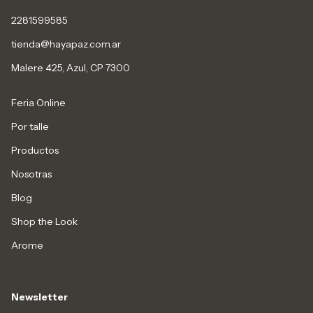
2281599585
tienda@hayapaz.com.ar
Malere 425, Azul, CP 7300
Feria Online
Por talle
Productos
Nosotras
Blog
Shop the Look
Arome
Newsletter