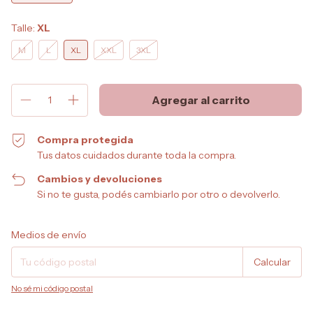
Talle:
XL
M
L
XL
XXL
3XL
Compra protegida
Tus datos cuidados durante toda la compra.
Cambios y devoluciones
Si no te gusta, podés cambiarlo por otro o devolverlo.
Entregas para el CP:
Cambiar CP
Medios de envío
Calcular
No sé mi código postal