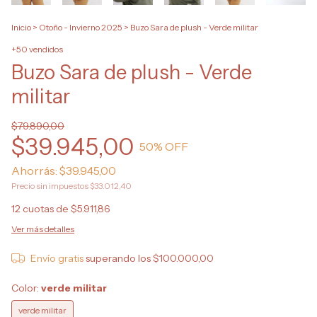
Inicio
>
Otoño - Invierno 2025
>
Buzo Sara de plush - Verde militar
+50 vendidos
Buzo Sara de plush - Verde
militar
$79.890,00
$39.945,00
50
% OFF
Ahorrás:
$39.945,00
Precio sin impuestos
$33.012,40
12
cuotas de
$5.911,86
Ver más detalles
Envío gratis
superando los
$100.000,00
Color:
verde militar
verde militar