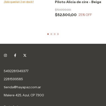
Piloto Alicia de cire - Beige
¡Solo quedan
2
en stock!
$70.000,00
$52.500,00
25
% OFF
5492281349377
2281599585
tienda@hayapaz.com.ar
Malere 425, Azul, CP 7300