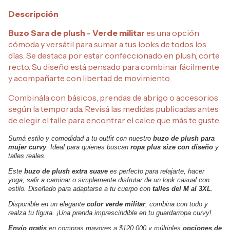
Descripción
Buzo Sara de plush - Verde militar
es una opción
cómoda y versátil para sumar a tus looks de todos los
días. Se destaca por estar confeccionado en plush, corte
recto. Su diseño está pensado para combinar fácilmente
y acompañarte con libertad de movimiento.
Combinála con básicos, prendas de abrigo o accesorios
según la temporada. Revisá las medidas publicadas antes
de elegir el talle para encontrar el calce que más te guste.
Sumá estilo y comodidad a tu outfit con nuestro
buzo de plush para
mujer curvy
. Ideal para quienes buscan
ropa plus size con diseño
y
talles reales.
Este
buzo de plush extra suave
es perfecto para relajarte, hacer
yoga, salir a caminar o simplemente disfrutar de un look casual con
estilo. Diseñado para adaptarse a tu cuerpo con
talles del M al 3XL
.
Disponible en un elegante
color verde militar
, combina con todo y
realza tu figura. ¡Una prenda imprescindible en tu guardarropa curvy!
Envío gratis
en compras mayores a $120.000 y múltiples
opciones de