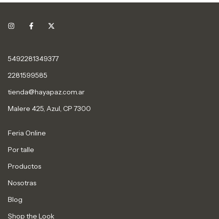
5492281349377
2281599585
tienda@hayapaz.com.ar
Malere 425, Azul, CP 7300
Feria Online
Por talle
Productos
Nosotras
Blog
Shop the Look