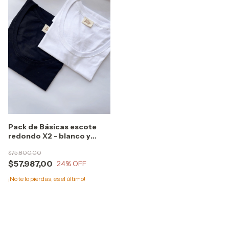
Pack de Básicas escote
redondo X2 - blanco y
negro
$75.800,00
$57.987,00
24
% OFF
¡No te lo pierdas, es el último!