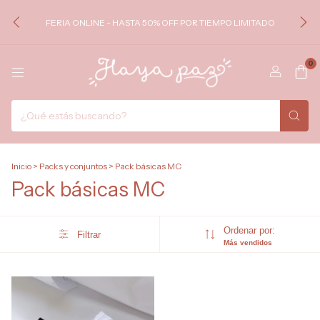
FERIA ONLINE - HASTA 50% OFF POR TIEMPO LIMITADO
0
Inicio
>
Packs y conjuntos
>
Pack básicas MC
Pack básicas MC
Ordenar por:
Filtrar
Más vendidos