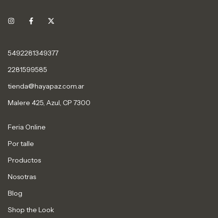
5492281349377
2281599585
tienda@hayapaz.com.ar
Malere 425, Azul, CP 7300
Feria Online
Por talle
Productos
Nosotras
Blog
Shop the Look